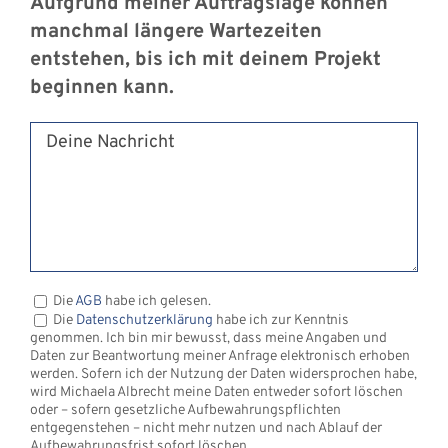
Aufgrund meiner Auftragslage können
manchmal längere Wartezeiten
entstehen, bis ich mit deinem Projekt
beginnen kann.
Bitte lasse dieses Feld leer.
Bitte lasse dieses Feld leer.
Die
AGB
habe ich gelesen.
Die
Datenschutzerklärung
habe ich zur Kenntnis
genommen. Ich bin mir bewusst, dass meine Angaben und
Daten zur Beantwortung meiner Anfrage elektronisch erhoben
werden. Sofern ich der Nutzung der Daten widersprochen habe,
wird Michaela Albrecht meine Daten entweder sofort löschen
oder – sofern gesetzliche Aufbewahrungspflichten
entgegenstehen – nicht mehr nutzen und nach Ablauf der
Aufbewahrungsfrist sofort löschen.