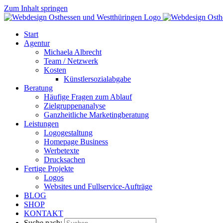
Zum Inhalt springen
Start
Agentur
Michaela Albrecht
Team / Netzwerk
Kosten
Künstlersozialabgabe
Beratung
Häufige Fragen zum Ablauf
Zielgruppenanalyse
Ganzheitliche Marketingberatung
Leistungen
Logogestaltung
Homepage Business
Werbetexte
Drucksachen
Fertige Projekte
Logos
Websites und Fullservice-Aufträge
BLOG
SHOP
KONTAKT
Suche nach: