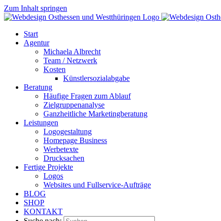
Zum Inhalt springen
Start
Agentur
Michaela Albrecht
Team / Netzwerk
Kosten
Künstlersozialabgabe
Beratung
Häufige Fragen zum Ablauf
Zielgruppenanalyse
Ganzheitliche Marketingberatung
Leistungen
Logogestaltung
Homepage Business
Werbetexte
Drucksachen
Fertige Projekte
Logos
Websites und Fullservice-Aufträge
BLOG
SHOP
KONTAKT
Suche nach: