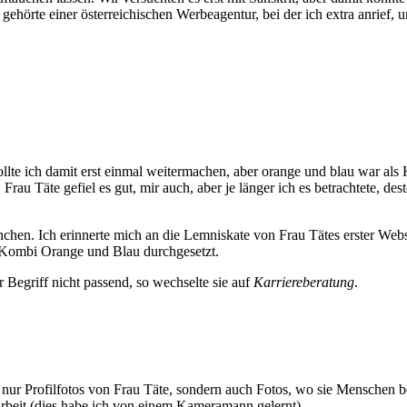
o
gehörte einer österreichischen Werbeagentur, bei der ich extra anrief
llte ich damit erst einmal weitermachen, aber orange und blau war als 
rau Täte gefiel es gut, mir auch, aber je länger ich es betrachtete, dest
chen. Ich erinnerte mich an die Lemniskate von Frau Tätes erster Websi
e Kombi Orange und Blau durchgesetzt.
r Begriff nicht passend, so wechselte sie auf
Karriereberatung
.
ur Profilfotos von Frau Täte, sondern auch Fotos, wo sie Menschen berä
Arbeit (dies habe ich von einem Kameramann gelernt).