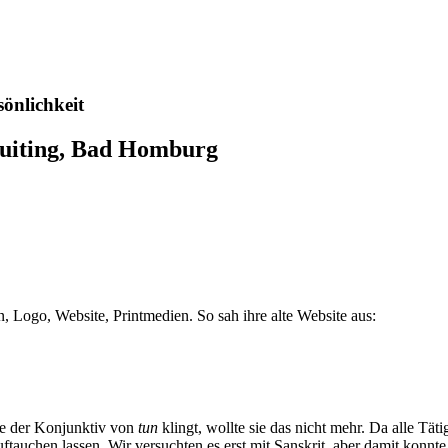
önlichkeit
ruiting, Bad Homburg
, Logo, Website, Printmedien. So sah ihre alte Website aus:
wie der Konjunktiv von
tun
klingt, wollte sie das nicht mehr. Da alle T
auchen lassen. Wir versuchten es erst mit Sanskrit, aber damit konnte 