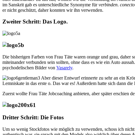
im Sanskrit gab es unterschiedliche Synonyme für
verbinden
.
conect
er nicht geschützt, daher konnten wir ihn verwenden.
Zweiter Schritt: Das Logo.
Die bisherigen Farben von Frau Täte waren orange und grau, daher so
miteinander verbunden sein sollten, ohne dass es wie ein Auto aussah. F
psychodelischen Bilder von
Vasarely
.
Aber dieser Entwurf erinnerte zu sehr an ein Krön
Lemniskate in das erste o. Das war es! Außerdem hatte sich dann di
Zuerst wollte Frau Täte Jobcoaching anbieten, aber später erschien de
Dritter Schritt: Die Fotos
Um so wenig Stockfotos wie möglich zu verwenden, schoss ich nicht n
authentisch war, sie sprach mit den Models also wirklich über deren 