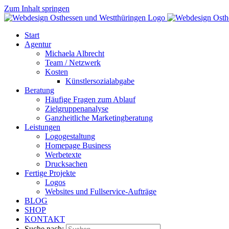
Zum Inhalt springen
Start
Agentur
Michaela Albrecht
Team / Netzwerk
Kosten
Künstlersozialabgabe
Beratung
Häufige Fragen zum Ablauf
Zielgruppenanalyse
Ganzheitliche Marketingberatung
Leistungen
Logogestaltung
Homepage Business
Werbetexte
Drucksachen
Fertige Projekte
Logos
Websites und Fullservice-Aufträge
BLOG
SHOP
KONTAKT
Suche nach: