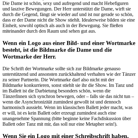
Die Dame ist schön, sexy und aufregend und macht Hebefiguren
und laszive Bewegungen. Der Herr unterstützt die Dame, wirft sie
durch die Gegend, fängt sie wieder auf und ist nur gerade so schön,
dass er der Dame nicht die Show stiehlt. Idealerweise bilden sie eine
Einheit, sowohl optisch als auch in der Bewegung. Sie fließen
miteinander durch den Raum und sehen gut aus.
Wenn ein Logo aus einer Bild- und einer Wortmarke
besteht, ist die Bildmarke die Dame und die
Wortmarke der Herr.
Die Schrift der Wortmarke sollte sich zur Bildmarke genauso
unterstützend und ansonsten zurückhaltend verhalten wie der Tänzer
zu seiner Partnerin. Die Wortmarke darf also nicht mit der
Bildmarke konkurrieren, sonst stiehlt sie ihr die Show. Im Tanz und
im Ballett ist die Darbietung besonders schön, wenn die
TänzerInnen sich synchron bewegen, oder – falls sie das nicht tun –
wenn die Asynchronizität zumindest gewollt ist und dennoch
harmonisch aussieht. Wenn im klassischen Ballett jeder macht, was
er will, ist es kein Ballett oder erzeugt zumindest auch eine
unangenehme Spannung (bitte beginne keine Fachdiskussion über
Ballett oder Tanz mit mir, das soll nur eine Metapher sein!).
Wenn Sie ein Logo mit einer Schreibschrift haben,