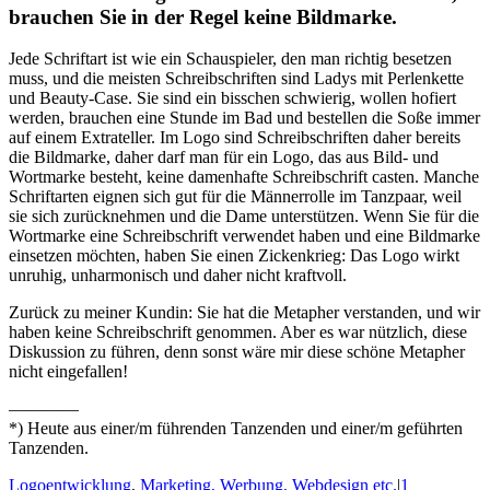
brauchen Sie in der Regel keine Bildmarke.
Jede Schriftart ist wie ein Schauspieler, den man richtig besetzen
muss, und die meisten Schreibschriften sind Ladys mit Perlenkette
und Beauty-Case. Sie sind ein bisschen schwierig, wollen hofiert
werden, brauchen eine Stunde im Bad und bestellen die Soße immer
auf einem Extrateller. Im Logo sind Schreibschriften daher bereits
die Bildmarke, daher darf man für ein Logo, das aus Bild- und
Wortmarke besteht, keine damenhafte Schreibschrift casten. Manche
Schriftarten eignen sich gut für die Männerrolle im Tanzpaar, weil
sie sich zurücknehmen und die Dame unterstützen. Wenn Sie für die
Wortmarke eine Schreibschrift verwendet haben und eine Bildmarke
einsetzen möchten, haben Sie einen Zickenkrieg: Das Logo wirkt
unruhig, unharmonisch und daher nicht kraftvoll.
Zurück zu meiner Kundin: Sie hat die Metapher verstanden, und wir
haben keine Schreibschrift genommen. Aber es war nützlich, diese
Diskussion zu führen, denn sonst wäre mir diese schöne Metapher
nicht eingefallen!
————
*) Heute aus einer/m führenden Tanzenden und einer/m geführten
Tanzenden.
Logoentwicklung
,
Marketing, Werbung, Webdesign etc.
|
1