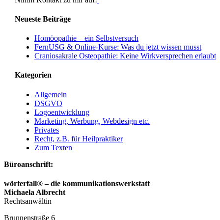
Neueste Beiträge
Homöopathie – ein Selbstversuch
FernUSG & Online-Kurse: Was du jetzt wissen musst
Craniosakrale Osteopathie: Keine Wirkversprechen erlaubt
Kategorien
Allgemein
DSGVO
Logoentwicklung
Marketing, Werbung, Webdesign etc.
Privates
Recht, z.B. für Heilpraktiker
Zum Texten
Büroanschrift:
wörterfall® – die kommunikationswerkstatt
Michaela Albrecht
Rechtsanwältin
Brunnenstraße 6