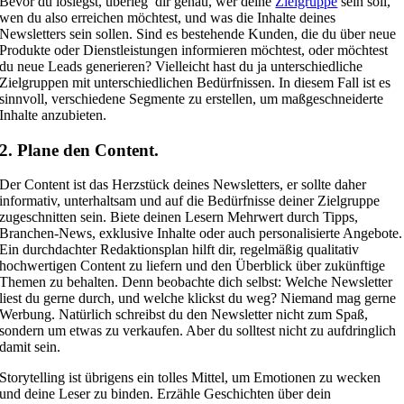
Bevor du loslegst, überleg’ dir genau, wer deine
Zielgruppe
sein soll,
wen du also erreichen möchtest, und was die Inhalte deines
Newsletters sein sollen. Sind es bestehende Kunden, die du über neue
Produkte oder Dienstleistungen informieren möchtest, oder möchtest
du neue Leads generieren? Vielleicht hast du ja unterschiedliche
Zielgruppen mit unterschiedlichen Bedürfnissen. In diesem Fall ist es
sinnvoll, verschiedene Segmente zu erstellen, um maßgeschneiderte
Inhalte anzubieten.
2. Plane den Content.
Der Content ist das Herzstück deines Newsletters, er sollte daher
informativ, unterhaltsam und auf die Bedürfnisse deiner Zielgruppe
zugeschnitten sein. Biete deinen Lesern Mehrwert durch Tipps,
Branchen-News, exklusive Inhalte oder auch personalisierte Angebote.
Ein durchdachter Redaktionsplan hilft dir, regelmäßig qualitativ
hochwertigen Content zu liefern und den Überblick über zukünftige
Themen zu behalten. Denn beobachte dich selbst: Welche Newsletter
liest du gerne durch, und welche klickst du weg? Niemand mag gerne
Werbung. Natürlich schreibst du den Newsletter nicht zum Spaß,
sondern um etwas zu verkaufen. Aber du solltest nicht zu aufdringlich
damit sein.
Storytelling ist übrigens ein tolles Mittel, um Emotionen zu wecken
und deine Leser zu binden. Erzähle Geschichten über dein