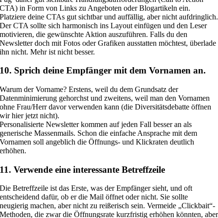
CTA) in Form von Links zu Angeboten oder Blogartikeln ein.
Platziere deine CTAs gut sichtbar und auffällig, aber nicht aufdringlich
Der CTA sollte sich harmonisch ins Layout einfügen und den Leser
motivieren, die gewünschte Aktion auszuführen. Falls du den
Newsletter doch mit Fotos oder Grafiken ausstatten möchtest, überlade
ihn nicht. Mehr ist nicht besser.
10. Sprich deine Empfänger mit dem Vornamen an.
Warum der Vorname? Erstens, weil du dem Grundsatz der
Datenminimierung gehorchst und zweitens, weil man den Vornamen
ohne Frau/Herr davor verwenden kann (die Diversitätsdebatte öffnen
wir hier jetzt nicht).
Personalisierte Newsletter kommen auf jeden Fall besser an als
generische Massenmails. Schon die einfache Ansprache mit dem
Vornamen soll angeblich die Öffnungs- und Klickraten deutlich
erhöhen.
11. Verwende eine interessante Betreffzeile
Die Betreffzeile ist das Erste, was der Empfänger sieht, und oft
entscheidend dafür, ob er die Mail öffnet oder nicht. Sie sollte
neugierig machen, aber nicht zu reißerisch sein. Vermeide „Clickbait“-
Methoden, die zwar die Öffnungsrate kurzfristig erhöhen könnten, abe