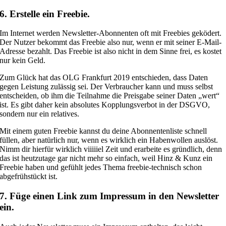
6. Erstelle ein Freebie.
Im Internet werden Newsletter-Abonnenten oft mit Freebies geködert.
Der Nutzer bekommt das Freebie also nur, wenn er mit seiner E-Mail-
Adresse bezahlt. Das Freebie ist also nicht in dem Sinne frei, es kostet
nur kein Geld.
Zum Glück hat das OLG Frankfurt 2019 entschieden, dass Daten
gegen Leistung zulässig sei. Der Verbraucher kann und muss selbst
entscheiden, ob ihm die Teilnahme die Preisgabe seiner Daten „wert“
ist. Es gibt daher kein absolutes Kopplungsverbot in der DSGVO,
sondern nur ein relatives.
Mit einem guten Freebie kannst du deine Abonnentenliste schnell
füllen, aber natürlich nur, wenn es wirklich ein Habenwollen auslöst.
Nimm dir hierfür wirklich viiiiiel Zeit und erarbeite es gründlich, denn
das ist heutzutage gar nicht mehr so einfach, weil Hinz & Kunz ein
Freebie haben und gefühlt jedes Thema freebie-technisch schon
abgefrühstückt ist.
7. Füge einen Link zum Impressum in den Newsletter
ein.