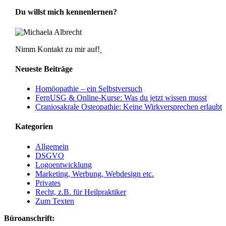
Du willst mich kennenlernen?
Nimm Kontakt zu mir auf!
Neueste Beiträge
Homöopathie – ein Selbstversuch
FernUSG & Online-Kurse: Was du jetzt wissen musst
Craniosakrale Osteopathie: Keine Wirkversprechen erlaubt
Kategorien
Allgemein
DSGVO
Logoentwicklung
Marketing, Werbung, Webdesign etc.
Privates
Recht, z.B. für Heilpraktiker
Zum Texten
Büroanschrift: