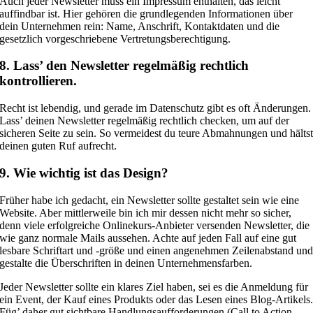
Auch jeder Newsletter muss ein Impressum enthalten, das leicht
auffindbar ist. Hier gehören die grundlegenden Informationen über
dein Unternehmen rein: Name, Anschrift, Kontaktdaten und die
gesetzlich vorgeschriebene Vertretungsberechtigung.
8. Lass’ den Newsletter regelmäßig rechtlich
kontrollieren.
Recht ist lebendig, und gerade im Datenschutz gibt es oft Änderungen.
Lass’ deinen Newsletter regelmäßig rechtlich checken, um auf der
sicheren Seite zu sein. So vermeidest du teure Abmahnungen und hälts
deinen guten Ruf aufrecht.
9. Wie wichtig ist das Design?
Früher habe ich gedacht, ein Newsletter sollte gestaltet sein wie eine
Website. Aber mittlerweile bin ich mir dessen nicht mehr so sicher,
denn viele erfolgreiche Onlinekurs-Anbieter versenden Newsletter, die
wie ganz normale Mails aussehen. Achte auf jeden Fall auf eine gut
lesbare Schriftart und -größe und einen angenehmen Zeilenabstand un
gestalte die Überschriften in deinen Unternehmensfarben.
Jeder Newsletter sollte ein klares Ziel haben, sei es die Anmeldung für
ein Event, der Kauf eines Produkts oder das Lesen eines Blog-Artikels
Füg’ daher gut sichtbare Handlungsaufforderungen (Call to Action