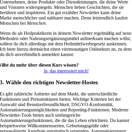
Unternehmen, deine Produkte oder Dienstleistungen, die deine Werte
und Visionen widerspiegeln. Menschen lieben Geschichten, die sie
berühren und inspirieren. Ein gut erzählter Newsletter kann deine
Marke menschlicher und nahbarer machen. Denn letztendlich kaufen
Menschen bei
Menschen
.
Wenn du als Heilpraktikerin in deinem Newsletter regelmäßig auf neue
Methoden oder Nahrungsergänzungsmittel aufmerksam machen willst,
solltest du dich allerdings mit dem Heilmittelwerbegesetz auskennen.
Ich biete hierzu demnächst einen viermonatigen Onlinekurs an, zu dem
du dich unverbindlich anmelden kannst:
illst du mehr über diesen Kurs wissen?
Ja, das interessiert mich!
3. Wähle den richtigen Newsletter-Hoster.
Es gibt zahlreiche Anbieter auf dem Markt, die unterschiedliche
Funktionen und Preisstrukturen bieten. Wichtige Kriterien bei der
Auswahl sind Benutzerfreundlichkeit, DSGVO-Konformität,
Automatisierungsmöglichkeiten und Reporting-Funktionen. Moderne
Newsletter-Tools bieten auch umfangreiche
Automatisierungsfunktionen, die dir das Leben erleichtern. Du kannst
beispielsweise Willkommensserien, Geburtstagsgrüße oder
personalisierte Angebote automatisch versenden. Automatisierungen