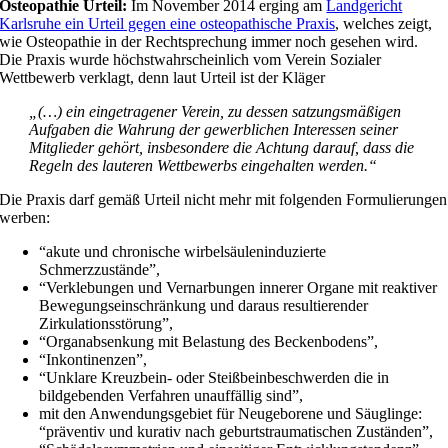
Osteopathie Urteil:
Im November 2014 erging am
Landgericht
Karlsruhe ein Urteil gegen eine osteopathische Praxis
, welches zeigt,
wie Osteopathie in der Rechtsprechung immer noch gesehen wird.
Die Praxis wurde höchstwahrscheinlich vom Verein Sozialer
Wettbewerb verklagt, denn laut Urteil ist der Kläger
„(…) ein eingetragener Verein, zu dessen satzungsmäßigen
Aufgaben die Wahrung der gewerblichen Interessen seiner
Mitglieder gehört, insbesondere die Achtung darauf, dass die
Regeln des lauteren Wettbewerbs eingehalten werden.“
Die Praxis darf gemäß Urteil nicht mehr mit folgenden Formulierungen
werben:
“akute und chronische wirbelsäuleninduzierte
Schmerzzustände”,
“Verklebungen und Vernarbungen innerer Organe mit reaktiver
Bewegungseinschränkung und daraus resultierender
Zirkulationsstörung”,
“Organabsenkung mit Belastung des Beckenbodens”,
“Inkontinenzen”,
“Unklare Kreuzbein- oder Steißbeinbeschwerden die in
bildgebenden Verfahren unauffällig sind”,
mit den Anwendungsgebiet für Neugeborene und Säuglinge:
“präventiv und kurativ nach geburtstraumatischen Zuständen”,