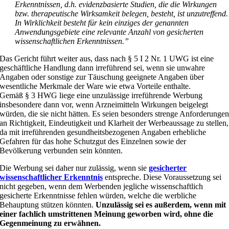
Erkenntnissen, d.h. evidenzbasierte Studien, die die Wirkungen
bzw. therapeutische Wirksamkeit belegen, besteht, ist unzutreffend.
In Wirklichkeit besteht für kein einziges der genannten
Anwendungsgebiete eine relevante Anzahl von gesicherten
wissenschaftlichen Erkenntnissen.”
Das Gericht führt weiter aus, dass nach § 5 I 2 Nr. 1 UWG ist eine
geschäftliche Handlung dann irreführend sei, wenn sie unwahre
Angaben oder sonstige zur Täuschung geeignete Angaben über
wesentliche Merkmale der Ware wie etwa Vorteile enthalte.
Gemäß § 3 HWG liege eine unzulässige irreführende Werbung
insbesondere dann vor, wenn Arzneimitteln Wirkungen beigelegt
würden, die sie nicht hätten. Es seien besonders strenge Anforderunge
an Richtigkeit, Eindeutigkeit und Klarheit der Werbeaussage zu stellen,
da mit irreführenden gesundheitsbezogenen Angaben erhebliche
Gefahren für das hohe Schutzgut des Einzelnen sowie der
Bevölkerung verbunden sein könnten.
Die Werbung sei daher nur zulässig, wenn sie
gesicherter
wissenschaftlicher Erkenntnis
entspreche. Diese Voraussetzung sei
nicht gegeben, wenn dem Werbenden jegliche wissenschaftlich
gesicherte Erkenntnisse fehlen würden, welche die werbliche
Behauptung stützen könnten.
Unzulässig sei es außerdem, wenn mit
einer fachlich umstrittenen Meinung geworben wird, ohne die
Gegenmeinung zu erwähnen.