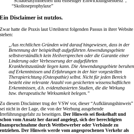
“Schädelasymmetrien und einseitiger Entwicklungstendenz”,
“Skolioseprophylaxe”
Ein Disclaimer ist nutzlos.
Zwar hatte die Praxis laut Urteilstext folgenden Passus in ihrer Website
stehen:
„Aus rechtlichen Gründen wird darauf hingewiesen, dass in der
Benennung der beispielhaft aufgeführten Anwendungsgebiete
selbstverständlich kein Heilversprechen oder die Garantie einer
Linderung oder Verbesserung der aufgeführten
Krankheitszustände liegen kann. Die Anwendungsgebiete beruhe
auf Erkenntnissen und Erfahrungen in der hier vorgestellten
Therapierichtung (Osteopathie) selbst. Nicht für jeden Bereich
besteht eine relevante Anzahl von gesicherten wissenschaftlichen
Erkenntnissen, d.h. evidenzbasierten Studien, die die Wirkung
bzw. therapeutische Wirksamkeit belegen.”
Zu diesem Disclaimer trug der VSW vor, dieser “Aufklärungshinweis”
sei nicht in der Lage, die von der Werbung ausgehende
Irreführungsgefahr zu beseitigen.
Der Hinweis sei floskelhaft und
schon vom Ansatz her darauf angelegt, sich der berechtigten
Inanspruchnahme durch Wettbewerber oder Verbände zu
entziehen.
Der Hinweis werde vom angesprochenen Verkehr als