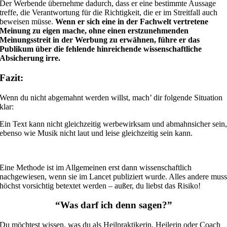
Der Werbende übernehme dadurch, dass er eine bestimmte Aussage
treffe, die Verantwortung für die Richtigkeit, die er im Streitfall auch
beweisen müsse.
Wenn er sich eine in der Fachwelt vertretene
Meinung zu eigen mache, ohne einen erstzunehmenden
Meinungsstreit in der Werbung zu erwähnen, führe er das
Publikum über die fehlende hinreichende wissenschaftliche
Absicherung irre.
Fazit:
Wenn du nicht abgemahnt werden willst, mach’ dir folgende Situation
klar:
Ein Text kann nicht gleichzeitig werbewirksam und abmahnsicher sein
ebenso wie Musik nicht laut und leise gleichzeitig sein kann.
Eine Methode ist im Allgemeinen erst dann wissenschaftlich
nachgewiesen, wenn sie im Lancet publiziert wurde. Alles andere mus
höchst vorsichtig betextet werden – außer, du liebst das Risiko!
“Was darf ich denn sagen?”
Du möchtest wissen, was du als Heilpraktikerin, Heilerin oder Coach