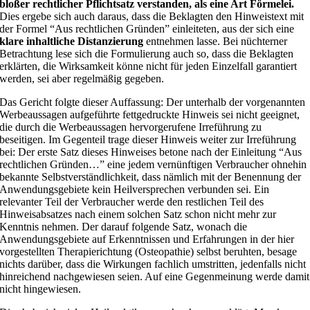
bloßer rechtlicher Pflichtsatz verstanden, als eine Art Förmelei.
Dies ergebe sich auch daraus, dass die Beklagten den Hinweistext mit
der Formel “Aus rechtlichen Gründen” einleiteten, aus der sich eine
klare inhaltliche Distanzierung
entnehmen lasse. Bei nüchterner
Betrachtung lese sich die Formulierung auch so, dass die Beklagten
erklärten, die Wirksamkeit könne nicht für jeden Einzelfall garantiert
werden, sei aber regelmäßig gegeben.
Das Gericht folgte dieser Auffassung: Der unterhalb der vorgenannten
Werbeaussagen aufgeführte fettgedruckte Hinweis sei nicht geeignet,
die durch die Werbeaussagen hervorgerufene Irreführung zu
beseitigen. Im Gegenteil trage dieser Hinweis weiter zur Irreführung
bei: Der erste Satz dieses Hinweises betone nach der Einleitung “Aus
rechtlichen Gründen…” eine jedem vernünftigen Verbraucher ohnehin
bekannte Selbstverständlichkeit, dass nämlich mit der Benennung der
Anwendungsgebiete kein Heilversprechen verbunden sei. Ein
relevanter Teil der Verbraucher werde den restlichen Teil des
Hinweisabsatzes nach einem solchen Satz schon nicht mehr zur
Kenntnis nehmen. Der darauf folgende Satz, wonach die
Anwendungsgebiete auf Erkenntnissen und Erfahrungen in der hier
vorgestellten Therapierichtung (Osteopathie) selbst beruhten, besage
nichts darüber, dass die Wirkungen fachlich umstritten, jedenfalls nicht
hinreichend nachgewiesen seien. Auf eine Gegenmeinung werde damit
nicht hingewiesen.