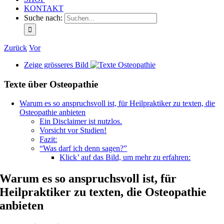
KONTAKT
Suche nach:
Zurück
Vor
Zeige grösseres Bild
Texte über Osteopathie
Warum es so anspruchsvoll ist, für Heilpraktiker zu texten, die
Osteopathie anbieten
Ein Disclaimer ist nutzlos.
Vorsicht vor Studien!
Fazit:
“Was darf ich denn sagen?”
Klick’ auf das Bild, um mehr zu erfahren:
Warum es so anspruchsvoll ist, für
Heilpraktiker zu texten, die Osteopathie
anbieten