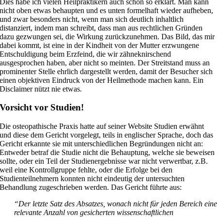
Dies habe ich vielen Heilpraktikern auch schon so erklärt. Man kann
nicht oben etwas behaupten und es unten formelhaft wieder aufheben,
und zwar besonders nicht, wenn man sich deutlich inhaltlich
distanziert, indem man schreibt, dass man aus rechtlichen Gründen
dazu gezwungen sei, die Wirkung zurückzunehmen. Das Bild, das mir
dabei kommt, ist eine in der Kindheit von der Mutter erzwungene
Entschuldigung beim Erzfeind, die wir zähneknirschend
ausgesprochen haben, aber nicht so meinten. Der Streitstand muss an
prominenter Stelle ehrlich dargestellt werden, damit der Besucher sich
einen objektiven Eindruck von der Heilmethode machen kann. Ein
Disclaimer nützt nie etwas.
Vorsicht vor Studien!
Die osteopathische Praxis hatte auf seiner Website Studien erwähnt
und diese dem Gericht vorgelegt, teils in englischer Sprache, doch das
Gericht erkannte sie mit unterschiedlichen Begründungen nicht an:
Entweder betraf die Studie nicht die Behauptung, welche sie beweisen
sollte, oder ein Teil der Studienergebnisse war nicht verwertbar, z.B.
weil eine Kontrollgruppe fehlte, oder die Erfolge bei den
Studienteilnehmern konnten nicht eindeutig der untersuchten
Behandlung zugeschrieben werden. Das Gericht führte aus:
“Der letzte Satz des Absatzes, wonach nicht für jeden Bereich ein
relevante Anzahl von gesicherten wissenschaftlichen